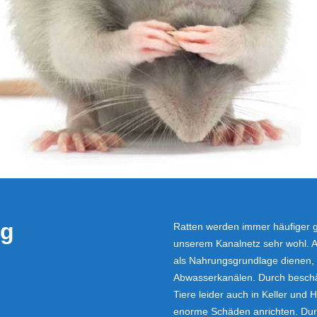
ng
Ratten werden immer häufiger ge
unserem Kanalnetz sehr wohl. A
als Nahrungsgrundlage dienen, 
Abwasserkanälen. Durch beschä
Tiere leider auch in Keller und
enorme Schäden anrichten. Durc